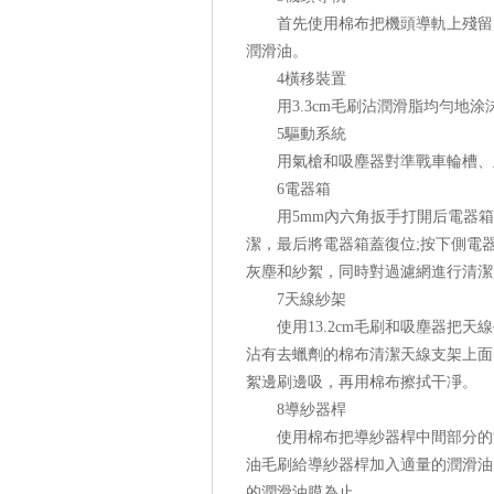
首先使用棉布把機頭導軌上殘留的
潤滑油。
4橫移裝置
用3.3cm毛刷沾潤滑脂均勻地涂
5驅動系統
用氣槍和吸塵器對準戰車輪槽、主
6電器箱
用5mm內六角扳手打開后電器箱
潔，最后將電器箱蓋復位;按下側電
灰塵和紗絮，同時對過濾網進行清潔
7天線紗架
使用13.2cm毛刷和吸塵器把天
沾有去蠟劑的棉布清潔天線支架上面的
絮邊刷邊吸，再用棉布擦拭干凈。
8導紗器桿
使用棉布把導紗器桿中間部分的污
油毛刷給導紗器桿加入適量的潤滑油
的潤滑油膜為止。