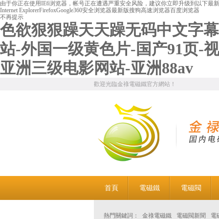
由于你正在使用IE6浏览器，帐号正在遭遇严重安全风险，建议你立即升级到以下最
Internet Explorer
Firefox
Google
360安全浏览器最新版
搜狗高速浏览器
百度浏览器
不再提示
色欲狠狠躁天天躁无码中文字幕-
站-外国一级黄色片-国产91页-
亚洲三级电影网站-亚洲88av
歡迎光臨金祿電磁鐵官方網站！
首頁
電磁鐵
電磁閥
熱門關鍵詞：
金祿電磁鐵
電磁閥新聞
電