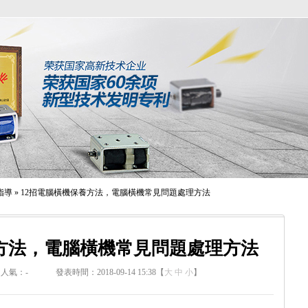
指導
»
12招電腦橫機保養方法，電腦橫機常見問題處理方法
養方法，電腦橫機常見問題處理方法
人氣：
-
發表時間：2018-09-14 15:38【
大
中
小
】