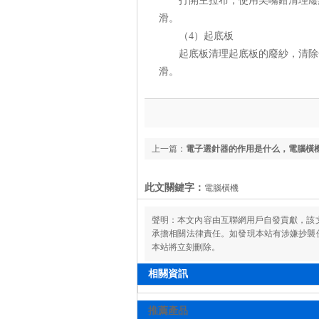
打開主拉布，使用尖嘴鉗清理廢紗
滑。
（4）起底板
起底板清理起底板的廢紗，清除干
滑。
上一篇：
電子選針器的作用是什么，電腦橫
原理
此文關鍵字：
電腦橫機
聲明：本文內容由互聯網用戶自發貢獻，該
承擔相關法律責任。如發現本站有涉嫌抄襲侵權/
本站將立刻刪除。
相關資訊
推薦產品