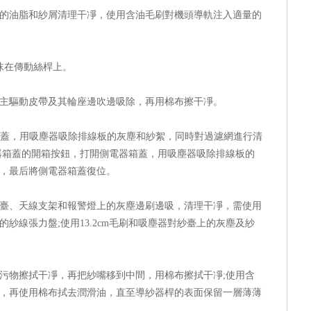
油脂和紗屑清理干凈，使用含油毛刷對機頭導軌注入適量的
沫在傳動絲桿上。
驅動皮帶及其輪座邊吹邊吸除，再用棉布擦干凈。
蓋，用吸塵器吸除排線板的灰塵和紗絮，同時對過濾網進行清
器箱蓋的開箱按鈕，打開側電器箱蓋，用吸塵器吸除排線板的
，最后將側電器箱蓋復位。
線臺、天線支架和報警燈上的灰塵邊刷邊吸，清理干凈，需使用
紗線張力盤;使用13.2cm毛刷和吸塵器對紗臺上的灰塵及紗
物擦拭干凈，再把紗嘴移到中間，用棉布擦拭干凈;使用含
，再使用棉布拭去潤滑油，直至導紗器桿的表面保留一層薄薄