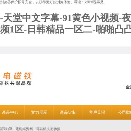
新浏览器保护帐号安全，以获得更好的浏览体验。导读：
对IE6说再见
天堂中文字幕-91黄色小视频-夜
视频1区-日韩精品一区二-啪啪凸
產品中心
實力展示
產品定制
客戶見證
公司動
磁閥知識
電磁鐵資料
電磁鐵技術參數