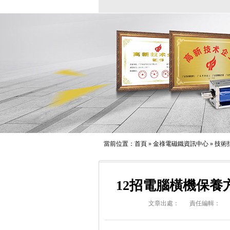
當前位置：
首頁
»
金祿電磁鐵資訊中心
»
技術
12招電腦橫機保
文章出處：
責任編輯：