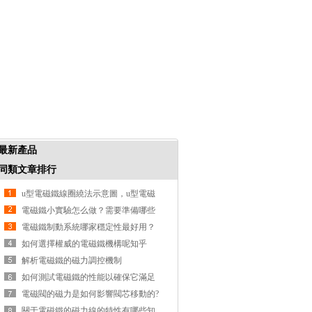
最新產品
同類文章排行
u型電磁鐵線圈繞法示意圖，u型電磁
鐵如何繞線
電磁鐵小實驗怎么做？需要準備哪些
材料和工具？
電磁鐵制動系統哪家穩定性最好用？
如何測試制動性能好壞？
如何選擇權威的電磁鐵機構呢知乎
解析電磁鐵的磁力調控機制
如何測試電磁鐵的性能以確保它滿足
特定的應用需求?
電磁閥的磁力是如何影響閥芯移動的?
關于電磁鐵的磁力線的特性有哪些知