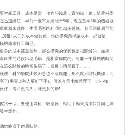
要生產工具，成本昂貴，便宜的幾萬，貴的幾十萬，隨著科學
在迅速縮短，早前一臺單系統能干5年，現在基本3年的機器就
廠家越來越多，生產毛衫的利潤也越來越低。發展到最后可能
+房租+人工的成本做賽跑，你的橫機跑得贏成本，那就是
橫機廠家打工而已。
多的成本甚至盈利，那么橫機的保養也是很關鍵的。如果一
產旺季的時候出現毛病，是相當郁悶的。可能一年賺錢的時間
在這么關鍵的時候生病了，這種心情簡直了。。。
理工科的學問比較困惑也不敢興趣，那么就只能找機修，而
宰了(事實上熟人更好下手)。所以今天小編整理了一些小知
伙伴，壽命更長久，賺更多的錢!
拭干凈。要使用氣槍、吸塵器、輔助手動來清潔探針與毛刷
發生意外。
油始終處于供應狀態。