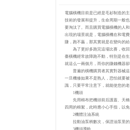
電腦橫機目前是已經是毛衫制造的主
技術的發展和提升，生命周期一般也
要淘汰了。而且購買電腦橫機的人和
出現的場景就是，電腦橫機在和電費
賺，跑不贏，那其實就是在變向的給
為了更好多跑完這場比賽，收回更
臺橫機經常故障跑不動，特別是在生
就這么一兩個月，而你的賺錢機器卻
普遍的橫機購買者其實對器械這種
一旦機修如果不是熟人，恐怕就要被
識，只要平常注意下，就能使您的老
1機頭
先用棉布把機頭前后護蓋、天橋擦
四周的棉絮，此時應小心手指，以免
2機體注油系統
拉動油泵柄數次，保證油泵里的
3機頭導軌