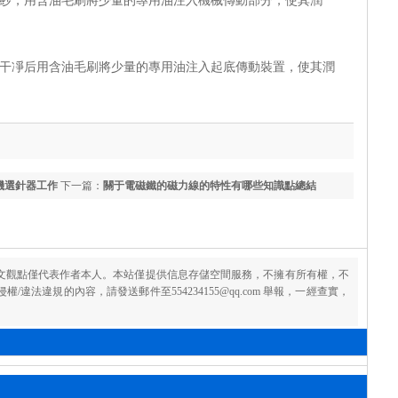
，用含油毛刷將少量的專用油注入機械傳動部分，使其潤
凈后用含油毛刷將少量的專用油注入起底傳動裝置，使其潤
機選針器工作
下一篇：
關于電磁鐵的磁力線的特性有哪些知識點總結
文觀點僅代表作者本人。本站僅提供信息存儲空間服務，不擁有所有權，不
違法違規的內容，請發送郵件至554234155@qq.com 舉報，一經查實，