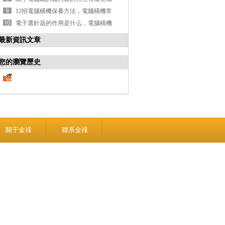
識點總結
12招電腦橫機保養方法，電腦橫機常
見問題處理方法
電子選針器的作用是什么，電腦橫機
選針器工作原理
最新資訊文章
您的瀏覽歷史
關于金祿
聯系金祿