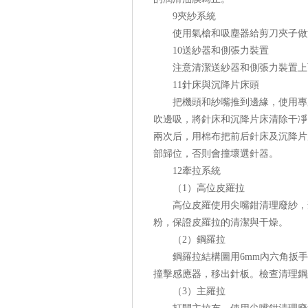
9夾紗系統
使用氣槍和吸塵器給剪刀夾子做清
10送紗器和側張力裝置
注意清潔送紗器和側張力裝置上
11針床與沉降片床頭
把機頭和紗嘴推到邊緣，使用專用
吹邊吸，將針床和沉降片床清除干凈
兩次后，用棉布把前后針床及沉降片
部歸位，否則會撞壞選針器。
12牽拉系統
（1）高位皮羅拉
高位皮羅使用尖嘴鉗清理廢紗，禁
粉，保證皮羅拉的清潔與干燥。
（2）鋼羅拉
鋼羅拉結構圖用6mm內六角扳手
撞擊感應器，移出針板。檢查清理鋼
（3）主羅拉