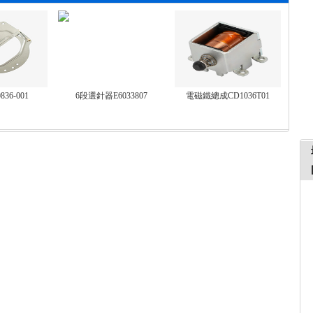
36-001
6段選針器E6033807
電磁鐵總成CD1036T01