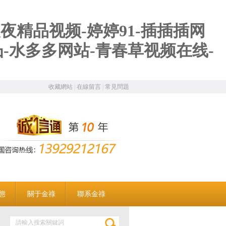
夜精品视频-婷婷91-插插插网
凸-水多多网站-青春草视频在线-
收藏網站
|
在線留言
|
常見問題
態
關于金祿
聯系金祿