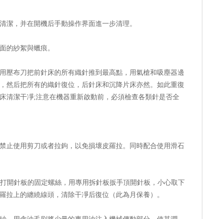
潔，并在開機后手動操作界面進一步清理。
面的紗絮與蠟痕。
壓布刀把前針床的所有織針推到最高點，用氣槍和吸塵器邊
，然后把所有的織針復位，后針床和沉降片床亦然。如此重復
床清潔干凈;注意在機器重新啟動前，必須檢查各類針是否全
止使用剪刀或者拉鉤，以免損壞皮羅拉。同時配合使用滑石
打開針板的固定螺絲，用專用拆針板扳手頂開針板，小心取下
羅拉上的纏繞線頭，清除干凈后復位（此為月保養）。